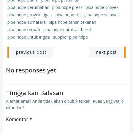
pipa hdpe perumahan
pipa hdpe press
pipa hdpe proyek
pipa hdpe proyek irigasi
pipa hdpe roll
pipa hdpe sulawesi
pipa hdpe sumatera
pipa hdpe tahan tekanan
pipa hdpe terbaik
pipa hdpe untuk air bersih
pipa hdpe untuk irigasi
supplier pipa hdpe
Post
Post
next post
previous post
navigation
navigation
No responses yet
Tinggalkan Balasan
Alamat email Anda tidak akan dipublikasikan.
Ruas yang wajib
ditandai
*
Komentar
*