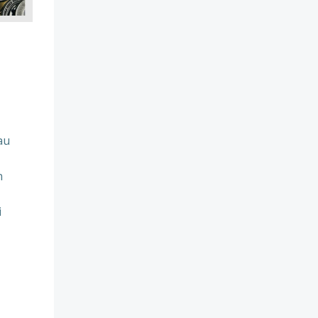
au
n
i