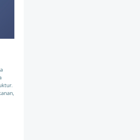
na
a
uktur.
kanan,