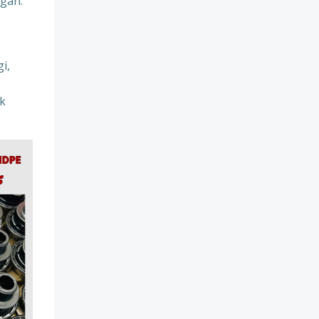
gan:
i,
uk