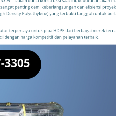
73305
– Dalam dunia konstruksi saat ini, kebutuhan akan ma
a sangat penting demi keberlangsungan dan efisiensi proyek
High Density Polyethylene) yang terbukti tangguh untuk ber
ibutor terpercaya untuk pipa HDPE dari berbagai merek tern
il dengan harga kompetitif dan pelayanan terbaik.