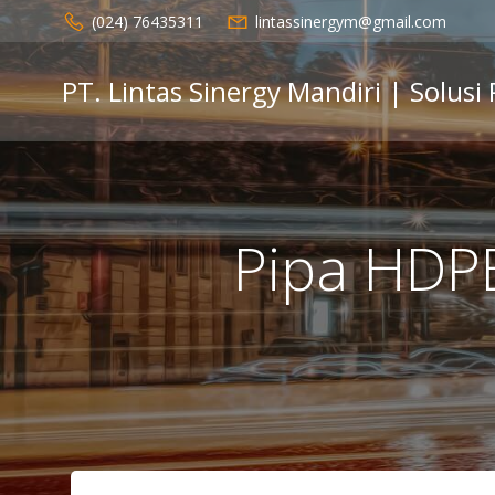
Skip
(024) 76435311
lintassinergym@gmail.com
to
content
PT. Lintas Sinergy Mandiri | Solusi
Pipa HDPE