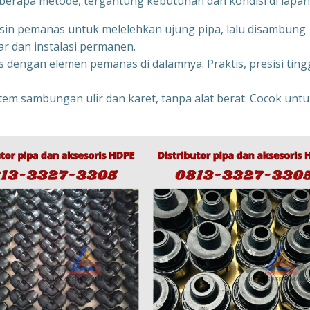
rapa metode, tergantung kebutuhan dan kondisi di lapan
in pemanas untuk melelehkan ujung pipa, lalu disambung
r dan instalasi permanen.
 dengan elemen pemanas di dalamnya. Praktis, presisi tingg
stem sambungan ulir dan karet, tanpa alat berat. Cocok unt