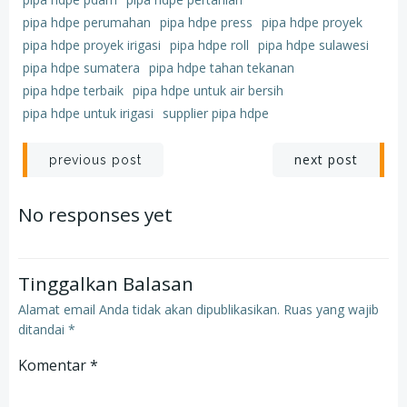
pipa hdpe perumahan
pipa hdpe press
pipa hdpe proyek
pipa hdpe proyek irigasi
pipa hdpe roll
pipa hdpe sulawesi
pipa hdpe sumatera
pipa hdpe tahan tekanan
pipa hdpe terbaik
pipa hdpe untuk air bersih
pipa hdpe untuk irigasi
supplier pipa hdpe
Post
Post
next post
previous post
navigation
navigation
No responses yet
Tinggalkan Balasan
Alamat email Anda tidak akan dipublikasikan.
Ruas yang wajib
ditandai
*
Komentar
*