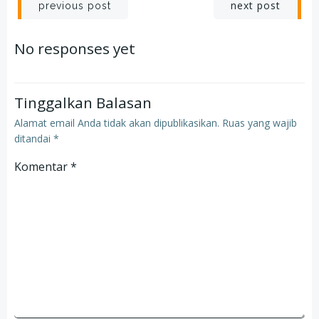
Post
Post
next post
previous post
navigation
navigation
No responses yet
Tinggalkan Balasan
Alamat email Anda tidak akan dipublikasikan.
Ruas yang wajib
ditandai
*
Komentar
*