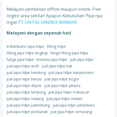
Melayani pembelian offline maupun online. Free
ongkir area sekitar! Apapun Kebutuhan Pipa nya
Ingat
PT LINTAS SINERGY MANDIRI
Melayani dengan sepenuh hati
#
distributor pipa hdpe
fitting hdpe
fitting pipa hdpe lengkap
harga fitting pipa hdpe
harga pipa hdpe
instalasi pipa hdpe
jual pipa hdpe
jual pipa hdpe aceh
jual pipa hdpe bali
jual pipa hdpe bandung
jual pipa hdpe banjarmasin
jual pipa hdpe bekasi
jual pipa hdpe bogor
jual pipa hdpe depok
jual pipa hdpe jakarta
jual pipa hdpe lampung
jual pipa hdpe makassar
jual pipa hdpe malang
jual pipa hdpe medan
jual pipa hdpe palembang
jual pipa hdpe pekanbaru
jual pipa hdpe pontianak
jual pipa hdpe semarang