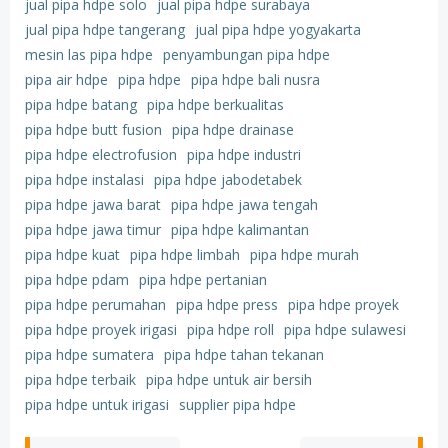
jual pipa hdpe solo
jual pipa hdpe surabaya
jual pipa hdpe tangerang
jual pipa hdpe yogyakarta
mesin las pipa hdpe
penyambungan pipa hdpe
pipa air hdpe
pipa hdpe
pipa hdpe bali nusra
pipa hdpe batang
pipa hdpe berkualitas
pipa hdpe butt fusion
pipa hdpe drainase
pipa hdpe electrofusion
pipa hdpe industri
pipa hdpe instalasi
pipa hdpe jabodetabek
pipa hdpe jawa barat
pipa hdpe jawa tengah
pipa hdpe jawa timur
pipa hdpe kalimantan
pipa hdpe kuat
pipa hdpe limbah
pipa hdpe murah
pipa hdpe pdam
pipa hdpe pertanian
pipa hdpe perumahan
pipa hdpe press
pipa hdpe proyek
pipa hdpe proyek irigasi
pipa hdpe roll
pipa hdpe sulawesi
pipa hdpe sumatera
pipa hdpe tahan tekanan
pipa hdpe terbaik
pipa hdpe untuk air bersih
pipa hdpe untuk irigasi
supplier pipa hdpe