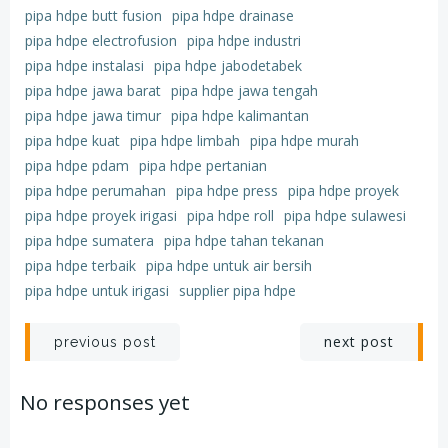
pipa hdpe butt fusion
pipa hdpe drainase
pipa hdpe electrofusion
pipa hdpe industri
pipa hdpe instalasi
pipa hdpe jabodetabek
pipa hdpe jawa barat
pipa hdpe jawa tengah
pipa hdpe jawa timur
pipa hdpe kalimantan
pipa hdpe kuat
pipa hdpe limbah
pipa hdpe murah
pipa hdpe pdam
pipa hdpe pertanian
pipa hdpe perumahan
pipa hdpe press
pipa hdpe proyek
pipa hdpe proyek irigasi
pipa hdpe roll
pipa hdpe sulawesi
pipa hdpe sumatera
pipa hdpe tahan tekanan
pipa hdpe terbaik
pipa hdpe untuk air bersih
pipa hdpe untuk irigasi
supplier pipa hdpe
Post
Post
next post
previous post
navigation
navigation
No responses yet