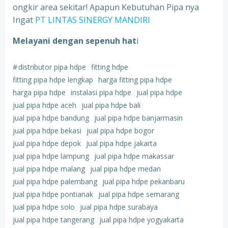
ongkir area sekitar! Apapun Kebutuhan Pipa nya
Ingat
PT LINTAS SINERGY MANDIRI
Melayani dengan sepenuh hat
i
#
distributor pipa hdpe
fitting hdpe
fitting pipa hdpe lengkap
harga fitting pipa hdpe
harga pipa hdpe
instalasi pipa hdpe
jual pipa hdpe
jual pipa hdpe aceh
jual pipa hdpe bali
jual pipa hdpe bandung
jual pipa hdpe banjarmasin
jual pipa hdpe bekasi
jual pipa hdpe bogor
jual pipa hdpe depok
jual pipa hdpe jakarta
jual pipa hdpe lampung
jual pipa hdpe makassar
jual pipa hdpe malang
jual pipa hdpe medan
jual pipa hdpe palembang
jual pipa hdpe pekanbaru
jual pipa hdpe pontianak
jual pipa hdpe semarang
jual pipa hdpe solo
jual pipa hdpe surabaya
jual pipa hdpe tangerang
jual pipa hdpe yogyakarta