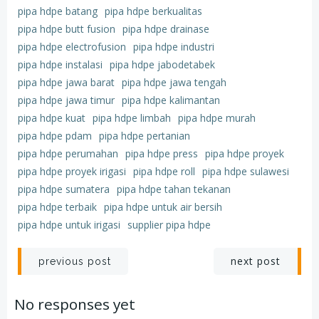
pipa hdpe batang
pipa hdpe berkualitas
pipa hdpe butt fusion
pipa hdpe drainase
pipa hdpe electrofusion
pipa hdpe industri
pipa hdpe instalasi
pipa hdpe jabodetabek
pipa hdpe jawa barat
pipa hdpe jawa tengah
pipa hdpe jawa timur
pipa hdpe kalimantan
pipa hdpe kuat
pipa hdpe limbah
pipa hdpe murah
pipa hdpe pdam
pipa hdpe pertanian
pipa hdpe perumahan
pipa hdpe press
pipa hdpe proyek
pipa hdpe proyek irigasi
pipa hdpe roll
pipa hdpe sulawesi
pipa hdpe sumatera
pipa hdpe tahan tekanan
pipa hdpe terbaik
pipa hdpe untuk air bersih
pipa hdpe untuk irigasi
supplier pipa hdpe
Post
Post
next post
previous post
navigation
navigation
No responses yet