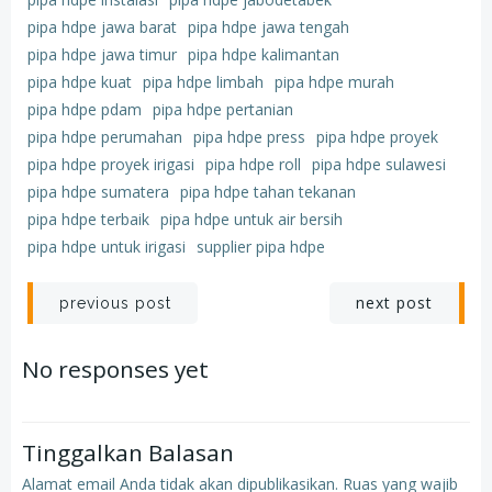
pipa hdpe jawa barat
pipa hdpe jawa tengah
pipa hdpe jawa timur
pipa hdpe kalimantan
pipa hdpe kuat
pipa hdpe limbah
pipa hdpe murah
pipa hdpe pdam
pipa hdpe pertanian
pipa hdpe perumahan
pipa hdpe press
pipa hdpe proyek
pipa hdpe proyek irigasi
pipa hdpe roll
pipa hdpe sulawesi
pipa hdpe sumatera
pipa hdpe tahan tekanan
pipa hdpe terbaik
pipa hdpe untuk air bersih
pipa hdpe untuk irigasi
supplier pipa hdpe
Post
Post
next post
previous post
navigation
navigation
No responses yet
Tinggalkan Balasan
Alamat email Anda tidak akan dipublikasikan.
Ruas yang wajib