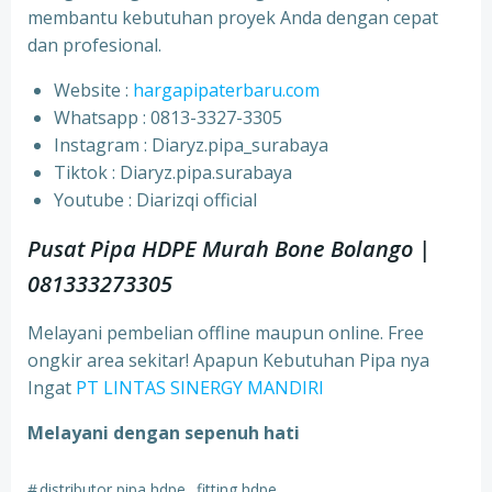
membantu kebutuhan proyek Anda dengan cepat
dan profesional.
Website :
hargapipaterbaru.com
Whatsapp : 0813-3327-3305
⁠Instagram : Diaryz.pipa_surabaya
⁠Tiktok : Diaryz.pipa.surabaya
⁠Youtube : Diarizqi official
Pusat Pipa HDPE Murah Bone Bolango |
081333273305
Melayani pembelian offline maupun online. Free
ongkir area sekitar! Apapun Kebutuhan Pipa nya
Ingat
PT LINTAS SINERGY MANDIRI
Melayani dengan sepenuh hati
#
distributor pipa hdpe
fitting hdpe