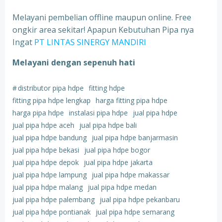
Melayani pembelian offline maupun online. Free
ongkir area sekitar! Apapun Kebutuhan Pipa nya
Ingat
PT LINTAS SINERGY MANDIRI
Melayani dengan sepenuh hati
#
distributor pipa hdpe
fitting hdpe
fitting pipa hdpe lengkap
harga fitting pipa hdpe
harga pipa hdpe
instalasi pipa hdpe
jual pipa hdpe
jual pipa hdpe aceh
jual pipa hdpe bali
jual pipa hdpe bandung
jual pipa hdpe banjarmasin
jual pipa hdpe bekasi
jual pipa hdpe bogor
jual pipa hdpe depok
jual pipa hdpe jakarta
jual pipa hdpe lampung
jual pipa hdpe makassar
jual pipa hdpe malang
jual pipa hdpe medan
jual pipa hdpe palembang
jual pipa hdpe pekanbaru
jual pipa hdpe pontianak
jual pipa hdpe semarang