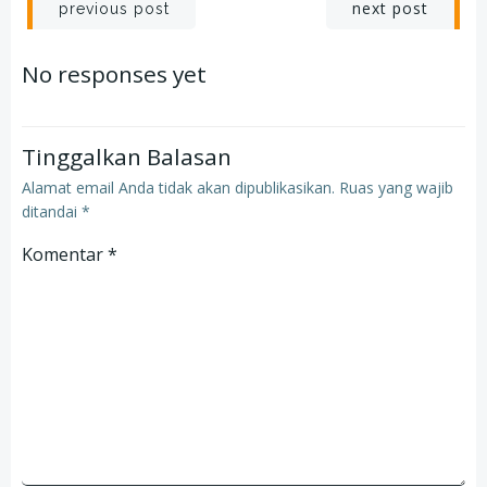
Post
Post
next post
previous post
navigation
navigation
No responses yet
Tinggalkan Balasan
Alamat email Anda tidak akan dipublikasikan.
Ruas yang wajib
ditandai
*
Komentar
*