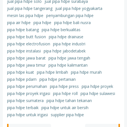
jual pipa hdpe solo
jual pipa hdpe surabaya
jual pipa hdpe tangerang
jual pipa hdpe yogyakarta
mesin las pipa hdpe
penyambungan pipa hdpe
pipa air hdpe
pipa hdpe
pipa hdpe bali nusra
pipa hdpe batang
pipa hdpe berkualitas
pipa hdpe butt fusion
pipa hdpe drainase
pipa hdpe electrofusion
pipa hdpe industri
pipa hdpe instalasi
pipa hdpe jabodetabek
pipa hdpe jawa barat
pipa hdpe jawa tengah
pipa hdpe jawa timur
pipa hdpe kalimantan
pipa hdpe kuat
pipa hdpe limbah
pipa hdpe murah
pipa hdpe pdam
pipa hdpe pertanian
pipa hdpe perumahan
pipa hdpe press
pipa hdpe proyek
pipa hdpe proyek irigasi
pipa hdpe roll
pipa hdpe sulawesi
pipa hdpe sumatera
pipa hdpe tahan tekanan
pipa hdpe terbaik
pipa hdpe untuk air bersih
pipa hdpe untuk irigasi
supplier pipa hdpe