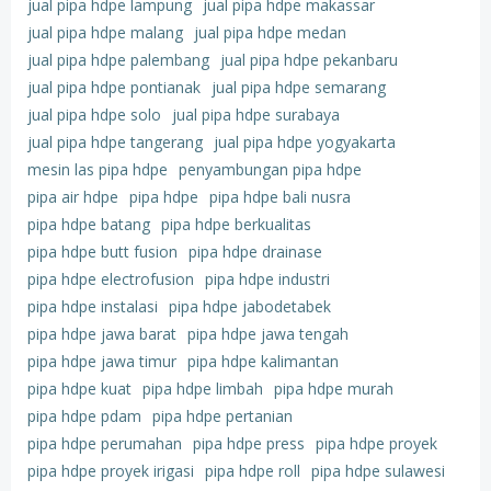
jual pipa hdpe lampung
jual pipa hdpe makassar
jual pipa hdpe malang
jual pipa hdpe medan
jual pipa hdpe palembang
jual pipa hdpe pekanbaru
jual pipa hdpe pontianak
jual pipa hdpe semarang
jual pipa hdpe solo
jual pipa hdpe surabaya
jual pipa hdpe tangerang
jual pipa hdpe yogyakarta
mesin las pipa hdpe
penyambungan pipa hdpe
pipa air hdpe
pipa hdpe
pipa hdpe bali nusra
pipa hdpe batang
pipa hdpe berkualitas
pipa hdpe butt fusion
pipa hdpe drainase
pipa hdpe electrofusion
pipa hdpe industri
pipa hdpe instalasi
pipa hdpe jabodetabek
pipa hdpe jawa barat
pipa hdpe jawa tengah
pipa hdpe jawa timur
pipa hdpe kalimantan
pipa hdpe kuat
pipa hdpe limbah
pipa hdpe murah
pipa hdpe pdam
pipa hdpe pertanian
pipa hdpe perumahan
pipa hdpe press
pipa hdpe proyek
pipa hdpe proyek irigasi
pipa hdpe roll
pipa hdpe sulawesi