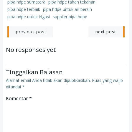
pipa hdpe sumatera
pipa hdpe tahan tekanan
pipa hdpe terbaik
pipa hdpe untuk air bersih
pipa hdpe untuk irigasi
supplier pipa hdpe
Post
Post
next post
previous post
navigation
navigation
No responses yet
Tinggalkan Balasan
Alamat email Anda tidak akan dipublikasikan.
Ruas yang wajib
ditandai
*
Komentar
*