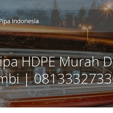
 Pipa Indonesia
Pipa HDPE Murah D
mbi | 081333273