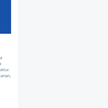
na
a
uktur.
kanan,