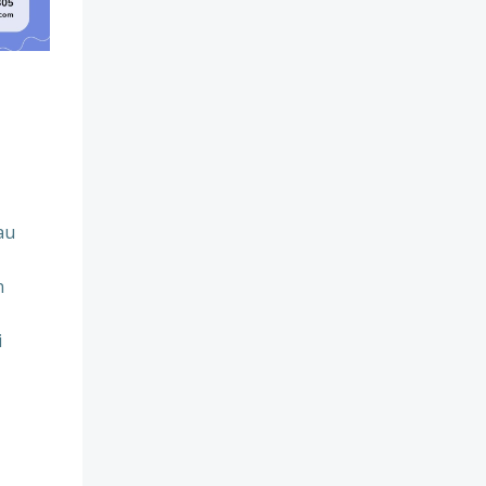
au
n
i