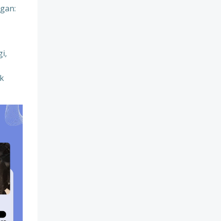
gan:
i,
uk