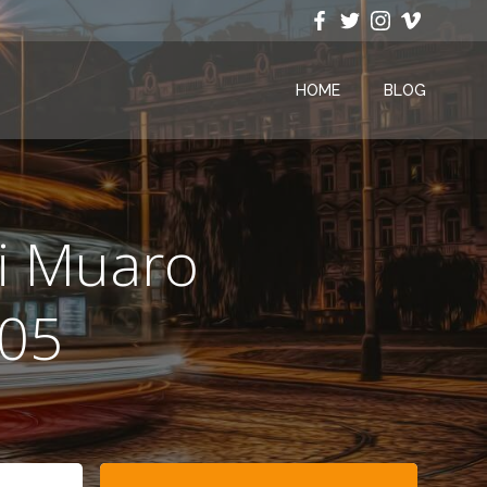
HOME
BLOG
i Muaro
305
Search