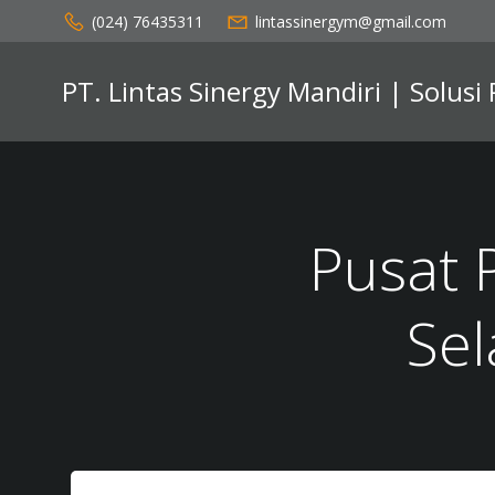
Skip
(024) 76435311
lintassinergym@gmail.com
to
content
PT. Lintas Sinergy Mandiri | Solusi
Pusat 
Se