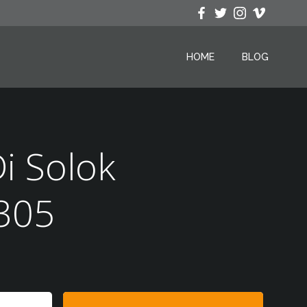
HOME
BLOG
i Solok
305
Search