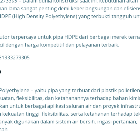
33273305
– Dalam dunia konstruksi saat ini, kebutuhan akan
tahan lama sangat penting demi keberlangsungan dan efisien
a HDPE (High Density Polyethylene) yang terbukti tangguh un
ibutor terpercaya untuk pipa HDPE dari berbagai merek tern
il dengan harga kompetitif dan pelayanan terbaik.
?
lyethylene – yaitu pipa yang terbuat dari plastik polietile
ekuatan, fleksibilitas, dan ketahanannya terhadap bahan kimi
n untuk berbagai aplikasi saluran air dan proyek infrastr
kekuatan tinggi, fleksibilitas, serta ketahanan terhadap te
banyak digunakan dalam sistem air bersih, irigasi pertanian,
nah.