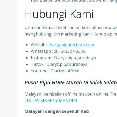
HDPE seperti elbow, reducer, stub end, flang
Hubungi Kami
Untuk informasi lebih lanjut, konsultasi prod
menghubungi tim marketing kami. Kami siap 
Website :
hargapipaterbaru.com
Whatsapp : 0813-3327-3305
⁠Instagram : Diaryz.pipa_surabaya
⁠Tiktok : Diaryz.pipa.surabaya
⁠Youtube : Diarizqi official
Pusat Pipa HDPE Murah Di Solok Sela
Melayani pembelian offline maupun online. Fr
LINTAS SINERGY MANDIRI
Melayani dengan sepenuh hat
i