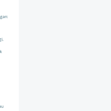
gan:
i,
uk
au