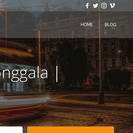
HOME
BLOG
nggala |
Search