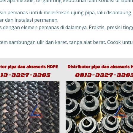
rapa metode, tergantung kebutuhan dan kondisi di lapan
in pemanas untuk melelehkan ujung pipa, lalu disambung
r dan instalasi permanen.
 dengan elemen pemanas di dalamnya. Praktis, presisi tingg
stem sambungan ulir dan karet, tanpa alat berat. Cocok unt