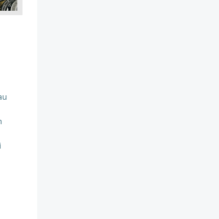
au
n
i