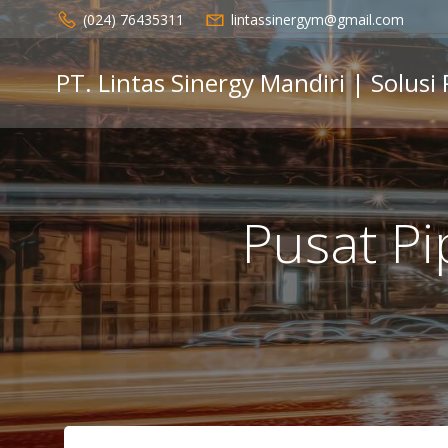
Skip
(024) 76435311
lintassinergym@gmail.com
to
content
PT. Lintas Sinergy Mandiri | Solusi
Pusat P