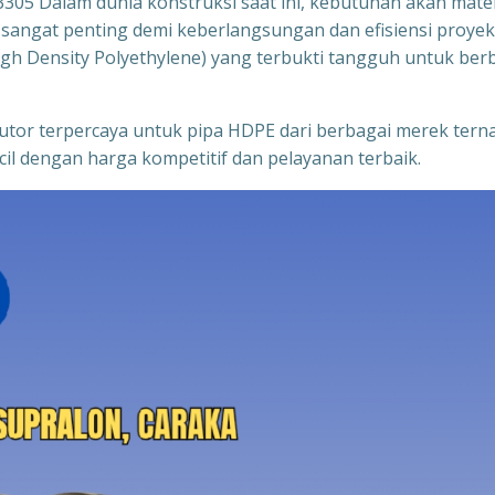
05 Dalam dunia konstruksi saat ini, kebutuhan akan mater
a sangat penting demi keberlangsungan dan efisiensi proyek
High Density Polyethylene) yang terbukti tangguh untuk ber
ibutor terpercaya untuk pipa HDPE dari berbagai merek tern
il dengan harga kompetitif dan pelayanan terbaik.