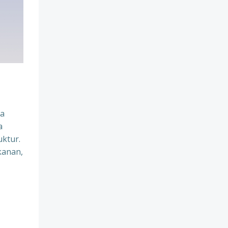
na
a
uktur.
kanan,