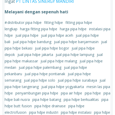
Ingat
PT LINTAS SINERGY MANDIRI
Melayani dengan sepenuh hati
#
distributor pipa hdpe
fitting hdpe
fitting pipa hdpe
lengkap
harga fitting pipa hdpe
harga pipa hdpe
instalasi pipa
hdpe
jual pipa hdpe
jual pipa hdpe aceh
jual pipa hdpe
bali
jual pipa hdpe bandung
jual pipa hdpe banjarmasin
jual
pipa hdpe bekasi
jual pipa hdpe bogor
jual pipa hdpe
depok
jual pipa hdpe jakarta
jual pipa hdpe lampung
jual
pipa hdpe makassar
jual pipa hdpe malang
jual pipa hdpe
medan
jual pipa hdpe palembang
jual pipa hdpe
pekanbaru
jual pipa hdpe pontianak
jual pipa hdpe
semarang
jual pipa hdpe solo
jual pipa hdpe surabaya
jual
pipa hdpe tangerang
jual pipa hdpe yogyakarta
mesin las pipa
hdpe
penyambungan pipa hdpe
pipa air hdpe
pipa hdpe
pipa
hdpe bali nusra
pipa hdpe batang
pipa hdpe berkualitas
pipa
hdpe butt fusion
pipa hdpe drainase
pipa hdpe
electrofusion
pipa hdpe industri
pipa hdpe instalasi
pipa hdpe