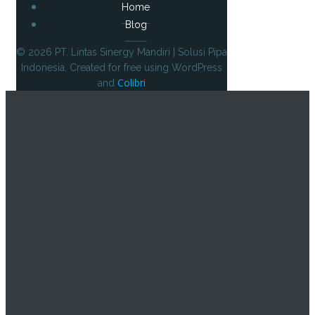
Home
Blog
© 2026 PT. Lintas Sinergy Mandiri | Solusi Pipa
Indonesia. Created for free using WordPress
Colibri
and