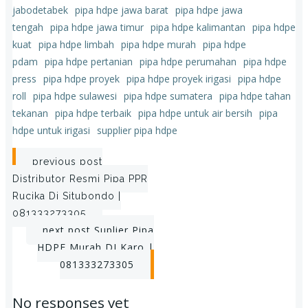
jabodetabek
pipa hdpe jawa barat
pipa hdpe jawa
tengah
pipa hdpe jawa timur
pipa hdpe kalimantan
pipa hdpe
kuat
pipa hdpe limbah
pipa hdpe murah
pipa hdpe
pdam
pipa hdpe pertanian
pipa hdpe perumahan
pipa hdpe
press
pipa hdpe proyek
pipa hdpe proyek irigasi
pipa hdpe
roll
pipa hdpe sulawesi
pipa hdpe sumatera
pipa hdpe tahan
tekanan
pipa hdpe terbaik
pipa hdpe untuk air bersih
pipa
hdpe untuk irigasi
supplier pipa hdpe
Post
previous post
Distributor Resmi Pipa PPR
navigation
Rucika Di Situbondo |
081333273305
Post
next post
Suplier Pipa
HDPE Murah DI Karo |
navigation
081333273305
No responses yet