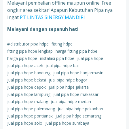
Melayani pembelian offline maupun online. Free
ongkir area sekitar! Apapun Kebutuhan Pipa nya
Ingat
PT LINTAS SINERGY MANDIRI
Melayani dengan sepenuh hati
#
distributor pipa hdpe
fitting hdpe
fitting pipa hdpe lengkap
harga fitting pipa hdpe
harga pipa hdpe
instalasi pipa hdpe
jual pipa hdpe
jual pipa hdpe aceh
jual pipa hdpe bali
jual pipa hdpe bandung
jual pipa hdpe banjarmasin
jual pipa hdpe bekasi
jual pipa hdpe bogor
jual pipa hdpe depok
jual pipa hdpe jakarta
jual pipa hdpe lampung
jual pipa hdpe makassar
jual pipa hdpe malang
jual pipa hdpe medan
jual pipa hdpe palembang
jual pipa hdpe pekanbaru
jual pipa hdpe pontianak
jual pipa hdpe semarang
jual pipa hdpe solo
jual pipa hdpe surabaya