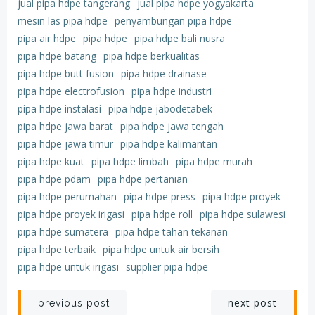
jual pipa hdpe tangerang
jual pipa hdpe yogyakarta
mesin las pipa hdpe
penyambungan pipa hdpe
pipa air hdpe
pipa hdpe
pipa hdpe bali nusra
pipa hdpe batang
pipa hdpe berkualitas
pipa hdpe butt fusion
pipa hdpe drainase
pipa hdpe electrofusion
pipa hdpe industri
pipa hdpe instalasi
pipa hdpe jabodetabek
pipa hdpe jawa barat
pipa hdpe jawa tengah
pipa hdpe jawa timur
pipa hdpe kalimantan
pipa hdpe kuat
pipa hdpe limbah
pipa hdpe murah
pipa hdpe pdam
pipa hdpe pertanian
pipa hdpe perumahan
pipa hdpe press
pipa hdpe proyek
pipa hdpe proyek irigasi
pipa hdpe roll
pipa hdpe sulawesi
pipa hdpe sumatera
pipa hdpe tahan tekanan
pipa hdpe terbaik
pipa hdpe untuk air bersih
pipa hdpe untuk irigasi
supplier pipa hdpe
Post
Post
next post
previous post