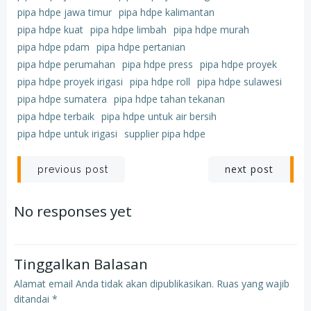
pipa hdpe jawa timur
pipa hdpe kalimantan
pipa hdpe kuat
pipa hdpe limbah
pipa hdpe murah
pipa hdpe pdam
pipa hdpe pertanian
pipa hdpe perumahan
pipa hdpe press
pipa hdpe proyek
pipa hdpe proyek irigasi
pipa hdpe roll
pipa hdpe sulawesi
pipa hdpe sumatera
pipa hdpe tahan tekanan
pipa hdpe terbaik
pipa hdpe untuk air bersih
pipa hdpe untuk irigasi
supplier pipa hdpe
Post
Post
next post
previous post
navigation
navigation
No responses yet
Tinggalkan Balasan
Alamat email Anda tidak akan dipublikasikan.
Ruas yang wajib
ditandai
*