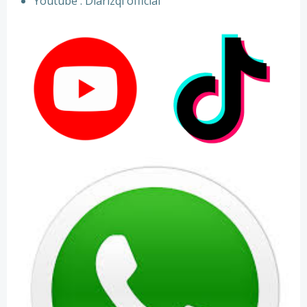
⁠Youtube : Diarizqi official