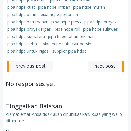
pipa hdpe kuat
pipa hdpe limbah
pipa hdpe murah
pipa hdpe pdam
pipa hdpe pertanian
pipa hdpe perumahan
pipa hdpe press
pipa hdpe proyek
pipa hdpe proyek irigasi
pipa hdpe roll
pipa hdpe sulawesi
pipa hdpe sumatera
pipa hdpe tahan tekanan
pipa hdpe terbaik
pipa hdpe untuk air bersih
pipa hdpe untuk irigasi
supplier pipa hdpe
Post
Post
next post
previous post
navigation
navigation
No responses yet
Tinggalkan Balasan
Alamat email Anda tidak akan dipublikasikan.
Ruas yang wajib
ditandai
*