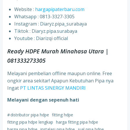
Website :
hargapipaterbaru.com
Whatsapp : 0813-3327-3305
⁠Instagram : Diaryz.pipa_surabaya
⁠Tiktok : Diaryz.pipa.surabaya
⁠Youtube : Diarizqi official
Ready HDPE Murah Minahasa Utara
|
081333273305
Melayani pembelian offline maupun online. Free
ongkir area sekitar! Apapun Kebutuhan Pipa nya
Ingat
PT LINTAS SINERGY MANDIRI
Melayani dengan sepenuh hati
#
distributor pipa hdpe
fitting hdpe
fitting pipa hdpe lengkap
harga fitting pipa hdpe
harga pipa hdpe
instalasi pipa hdpe
jual pipa hdpe