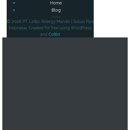
Home
Blog
© 2026 PT. Lintas Sinergy Mandiri | Solusi Pipa
Indonesia. Created for free using WordPress
Colibri
and