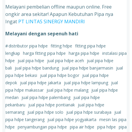
Melayani pembelian offline maupun online. Free
ongkir area sekitar! Apapun Kebutuhan Pipa nya
Ingat
PT LINTAS SINERGY MANDIRI
Melayani dengan sepenuh hati
#
distributor pipa hdpe
fitting hdpe
fitting pipa hdpe
lengkap
harga fitting pipa hdpe
harga pipa hdpe
instalasi pipa
hdpe
jual pipa hdpe
jual pipa hdpe aceh
jual pipa hdpe
bali
jual pipa hdpe bandung
jual pipa hdpe banjarmasin
jual
pipa hdpe bekasi
jual pipa hdpe bogor
jual pipa hdpe
depok
jual pipa hdpe jakarta
jual pipa hdpe lampung
jual
pipa hdpe makassar
jual pipa hdpe malang
jual pipa hdpe
medan
jual pipa hdpe palembang
jual pipa hdpe
pekanbaru
jual pipa hdpe pontianak
jual pipa hdpe
semarang
jual pipa hdpe solo
jual pipa hdpe surabaya
jual
pipa hdpe tangerang
jual pipa hdpe yogyakarta
mesin las pipa
hdpe
penyambungan pipa hdpe
pipa air hdpe
pipa hdpe
pipa