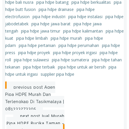
hdpe bali nusra
pipa hdpe batang
pipa hdpe berkualitas
pipa
hdpe butt fusion
pipa hdpe drainase
pipa hdpe
electrofusion
pipa hdpe industri
pipa hdpe instalasi
pipa hdpe
jabodetabek
pipa hdpe jawa barat
pipa hdpe jawa
tengah
pipa hdpe jawa timur
pipa hdpe kalimantan
pipa hdpe
kuat
pipa hdpe limbah
pipa hdpe murah
pipa hdpe
pdam
pipa hdpe pertanian
pipa hdpe perumahan
pipa hdpe
press
pipa hdpe proyek
pipa hdpe proyek irigasi
pipa hdpe
roll
pipa hdpe sulawesi
pipa hdpe sumatera
pipa hdpe tahan
tekanan
pipa hdpe terbaik
pipa hdpe untuk air bersih
pipa
hdpe untuk irigasi
supplier pipa hdpe
Post
previous post
Agen
Pipa HDPE Murah Dan
navigation
Terlengkap Di Tasikmalaya |
081333273305
Post
next post
Jual Murah
Pipa HDPE Rucika Taman –