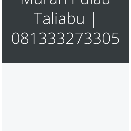
Taliabu |
081333273305