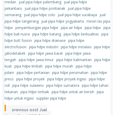
medan
jual pipa hdpe palembang
jual pipa hdpe
pekanbaru
jual pipa hdpe pontianak
jual pipa hdpe
semarang
jual pipa hdpe solo
jual pipa hdpe surabaya
jual
pipa hdpe tangerang
jual pipa hdpe yogyakarta
mesin las pipa
hdpe
penyambungan pipa hdpe
pipa air hdpe
pipa hdpe
pipa
hdpe bali nusra
pipa hdpe batang
pipa hdpe berkualitas
pipa
hdpe butt fusion
pipa hdpe drainase
pipa hdpe
electrofusion
pipa hdpe industri
pipa hdpe instalasi
pipa hdpe
jabodetabek
pipa hdpe jawa barat
pipa hdpe jawa
tengah
pipa hdpe jawa timur
pipa hdpe kalimantan
pipa hdpe
kuat
pipa hdpe limbah
pipa hdpe murah
pipa hdpe
pdam
pipa hdpe pertanian
pipa hdpe perumahan
pipa hdpe
press
pipa hdpe proyek
pipa hdpe proyek irigasi
pipa hdpe
roll
pipa hdpe sulawesi
pipa hdpe sumatera
pipa hdpe tahan
tekanan
pipa hdpe terbaik
pipa hdpe untuk air bersih
pipa
hdpe untuk irigasi
supplier pipa hdpe
Post
previous post
Jual