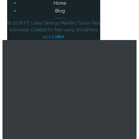
Home
Blog
© 2026 PT. Lintas Sinergy Mandiri | Solusi Pipa
Indonesia. Created for free using WordPress
Colibri
and