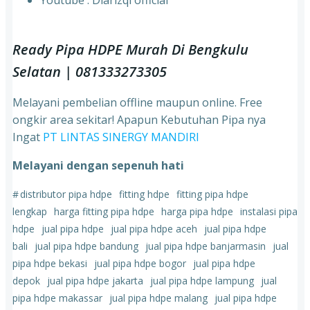
⁠Youtube : Diarizqi official
Ready Pipa HDPE Murah Di Bengkulu
Selatan | 081333273305
Melayani pembelian offline maupun online. Free
ongkir area sekitar! Apapun Kebutuhan Pipa nya
Ingat
PT LINTAS SINERGY MANDIRI
Melayani dengan sepenuh hati
#
distributor pipa hdpe
fitting hdpe
fitting pipa hdpe
lengkap
harga fitting pipa hdpe
harga pipa hdpe
instalasi pipa
hdpe
jual pipa hdpe
jual pipa hdpe aceh
jual pipa hdpe
bali
jual pipa hdpe bandung
jual pipa hdpe banjarmasin
jual
pipa hdpe bekasi
jual pipa hdpe bogor
jual pipa hdpe
depok
jual pipa hdpe jakarta
jual pipa hdpe lampung
jual
pipa hdpe makassar
jual pipa hdpe malang
jual pipa hdpe