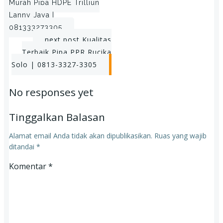
Murah Pipa HDPE Trilliun
navigation
Lanny Jaya |
081333273305
Post
next post
Kualitas
Terbaik Pipa PPR Rucika
navigation
Solo | 0813-3327-3305
No responses yet
Tinggalkan Balasan
Alamat email Anda tidak akan dipublikasikan.
Ruas yang wajib
ditandai
*
Komentar
*