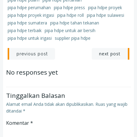
pipa hdpe perumahan
pipa hdpe press
pipa hdpe proyek
pipa hdpe proyek irigasi
pipa hdpe roll
pipa hdpe sulawesi
pipa hdpe sumatera
pipa hdpe tahan tekanan
pipa hdpe terbaik
pipa hdpe untuk air bersih
pipa hdpe untuk irigasi
supplier pipa hdpe
Post
Post
next post
previous post
navigation
navigation
No responses yet
Tinggalkan Balasan
Alamat email Anda tidak akan dipublikasikan.
Ruas yang wajib
ditandai
*
Komentar
*