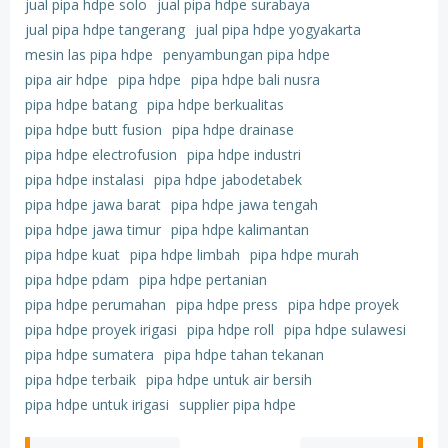
jual pipa hdpe solo
jual pipa hdpe surabaya
jual pipa hdpe tangerang
jual pipa hdpe yogyakarta
mesin las pipa hdpe
penyambungan pipa hdpe
pipa air hdpe
pipa hdpe
pipa hdpe bali nusra
pipa hdpe batang
pipa hdpe berkualitas
pipa hdpe butt fusion
pipa hdpe drainase
pipa hdpe electrofusion
pipa hdpe industri
pipa hdpe instalasi
pipa hdpe jabodetabek
pipa hdpe jawa barat
pipa hdpe jawa tengah
pipa hdpe jawa timur
pipa hdpe kalimantan
pipa hdpe kuat
pipa hdpe limbah
pipa hdpe murah
pipa hdpe pdam
pipa hdpe pertanian
pipa hdpe perumahan
pipa hdpe press
pipa hdpe proyek
pipa hdpe proyek irigasi
pipa hdpe roll
pipa hdpe sulawesi
pipa hdpe sumatera
pipa hdpe tahan tekanan
pipa hdpe terbaik
pipa hdpe untuk air bersih
pipa hdpe untuk irigasi
supplier pipa hdpe