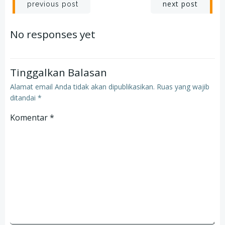
Post
Post
next post
previous post
navigation
navigation
No responses yet
Tinggalkan Balasan
Alamat email Anda tidak akan dipublikasikan.
Ruas yang wajib
ditandai
*
Komentar
*