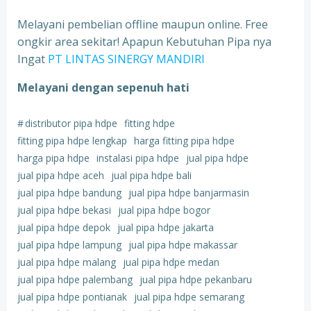
Melayani pembelian offline maupun online. Free
ongkir area sekitar! Apapun Kebutuhan Pipa nya
Ingat
PT LINTAS SINERGY MANDIRI
Melayani dengan sepenuh hati
#
distributor pipa hdpe
fitting hdpe
fitting pipa hdpe lengkap
harga fitting pipa hdpe
harga pipa hdpe
instalasi pipa hdpe
jual pipa hdpe
jual pipa hdpe aceh
jual pipa hdpe bali
jual pipa hdpe bandung
jual pipa hdpe banjarmasin
jual pipa hdpe bekasi
jual pipa hdpe bogor
jual pipa hdpe depok
jual pipa hdpe jakarta
jual pipa hdpe lampung
jual pipa hdpe makassar
jual pipa hdpe malang
jual pipa hdpe medan
jual pipa hdpe palembang
jual pipa hdpe pekanbaru
jual pipa hdpe pontianak
jual pipa hdpe semarang