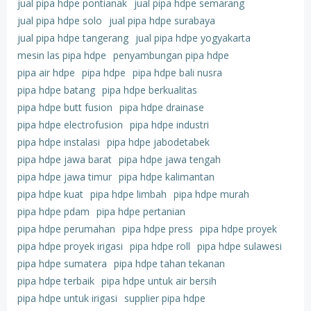
jual pipa hdpe pontianak
jual pipa hdpe semarang
jual pipa hdpe solo
jual pipa hdpe surabaya
jual pipa hdpe tangerang
jual pipa hdpe yogyakarta
mesin las pipa hdpe
penyambungan pipa hdpe
pipa air hdpe
pipa hdpe
pipa hdpe bali nusra
pipa hdpe batang
pipa hdpe berkualitas
pipa hdpe butt fusion
pipa hdpe drainase
pipa hdpe electrofusion
pipa hdpe industri
pipa hdpe instalasi
pipa hdpe jabodetabek
pipa hdpe jawa barat
pipa hdpe jawa tengah
pipa hdpe jawa timur
pipa hdpe kalimantan
pipa hdpe kuat
pipa hdpe limbah
pipa hdpe murah
pipa hdpe pdam
pipa hdpe pertanian
pipa hdpe perumahan
pipa hdpe press
pipa hdpe proyek
pipa hdpe proyek irigasi
pipa hdpe roll
pipa hdpe sulawesi
pipa hdpe sumatera
pipa hdpe tahan tekanan
pipa hdpe terbaik
pipa hdpe untuk air bersih
pipa hdpe untuk irigasi
supplier pipa hdpe