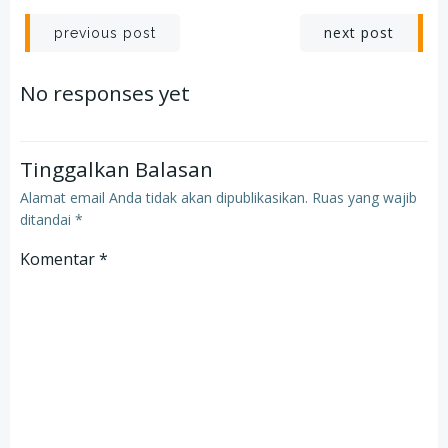
Post
Post
next post
previous post
navigation
navigation
No responses yet
Tinggalkan Balasan
Alamat email Anda tidak akan dipublikasikan.
Ruas yang wajib
ditandai
*
Komentar
*