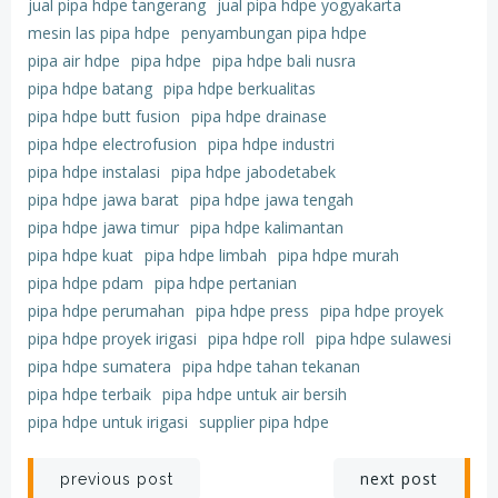
jual pipa hdpe tangerang
jual pipa hdpe yogyakarta
mesin las pipa hdpe
penyambungan pipa hdpe
pipa air hdpe
pipa hdpe
pipa hdpe bali nusra
pipa hdpe batang
pipa hdpe berkualitas
pipa hdpe butt fusion
pipa hdpe drainase
pipa hdpe electrofusion
pipa hdpe industri
pipa hdpe instalasi
pipa hdpe jabodetabek
pipa hdpe jawa barat
pipa hdpe jawa tengah
pipa hdpe jawa timur
pipa hdpe kalimantan
pipa hdpe kuat
pipa hdpe limbah
pipa hdpe murah
pipa hdpe pdam
pipa hdpe pertanian
pipa hdpe perumahan
pipa hdpe press
pipa hdpe proyek
pipa hdpe proyek irigasi
pipa hdpe roll
pipa hdpe sulawesi
pipa hdpe sumatera
pipa hdpe tahan tekanan
pipa hdpe terbaik
pipa hdpe untuk air bersih
pipa hdpe untuk irigasi
supplier pipa hdpe
Post
Post
next post
previous post