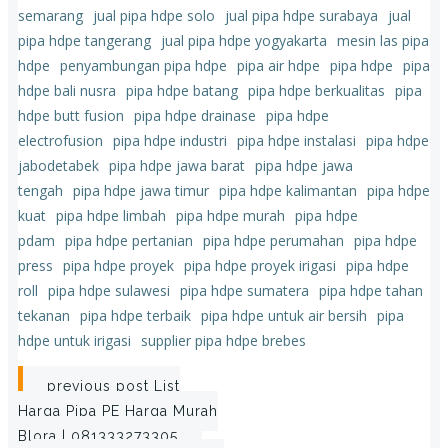
semarang
jual pipa hdpe solo
jual pipa hdpe surabaya
jual
pipa hdpe tangerang
jual pipa hdpe yogyakarta
mesin las pipa
hdpe
penyambungan pipa hdpe
pipa air hdpe
pipa hdpe
pipa
hdpe bali nusra
pipa hdpe batang
pipa hdpe berkualitas
pipa
hdpe butt fusion
pipa hdpe drainase
pipa hdpe
electrofusion
pipa hdpe industri
pipa hdpe instalasi
pipa hdpe
jabodetabek
pipa hdpe jawa barat
pipa hdpe jawa
tengah
pipa hdpe jawa timur
pipa hdpe kalimantan
pipa hdpe
kuat
pipa hdpe limbah
pipa hdpe murah
pipa hdpe
pdam
pipa hdpe pertanian
pipa hdpe perumahan
pipa hdpe
press
pipa hdpe proyek
pipa hdpe proyek irigasi
pipa hdpe
roll
pipa hdpe sulawesi
pipa hdpe sumatera
pipa hdpe tahan
tekanan
pipa hdpe terbaik
pipa hdpe untuk air bersih
pipa
hdpe untuk irigasi
supplier pipa hdpe brebes
Post
previous post
List
Harga Pipa PE Harga Murah
navigation
Blora | 081333273305