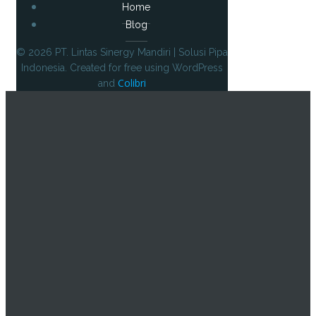
Home
Blog
© 2026 PT. Lintas Sinergy Mandiri | Solusi Pipa
Indonesia. Created for free using WordPress
Colibri
and