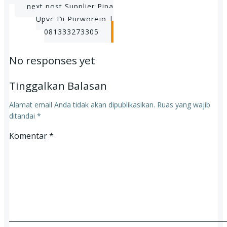
Post
next post
Supplier Pipa
Upvc Di Purworejo |
navigation
081333273305
No responses yet
Tinggalkan Balasan
Alamat email Anda tidak akan dipublikasikan.
Ruas yang wajib
ditandai
*
Komentar
*