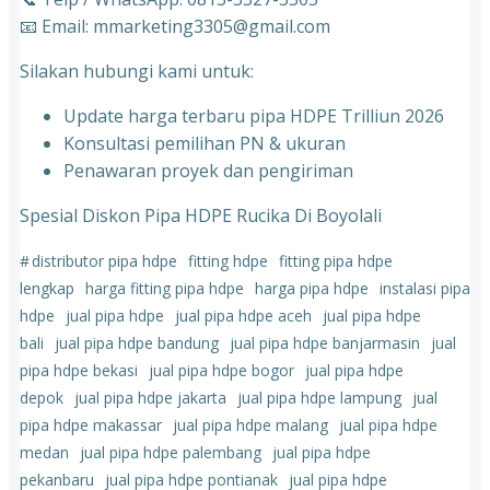
📧 Email: mmarketing3305@gmail.com
Silakan hubungi kami untuk:
Update harga terbaru pipa HDPE Trilliun 2026
Konsultasi pemilihan PN & ukuran
⁠Penawaran proyek dan pengiriman
Spesial Diskon Pipa HDPE Rucika Di Boyolali
#
distributor pipa hdpe
fitting hdpe
fitting pipa hdpe
lengkap
harga fitting pipa hdpe
harga pipa hdpe
instalasi pipa
hdpe
jual pipa hdpe
jual pipa hdpe aceh
jual pipa hdpe
bali
jual pipa hdpe bandung
jual pipa hdpe banjarmasin
jual
pipa hdpe bekasi
jual pipa hdpe bogor
jual pipa hdpe
depok
jual pipa hdpe jakarta
jual pipa hdpe lampung
jual
pipa hdpe makassar
jual pipa hdpe malang
jual pipa hdpe
medan
jual pipa hdpe palembang
jual pipa hdpe
pekanbaru
jual pipa hdpe pontianak
jual pipa hdpe