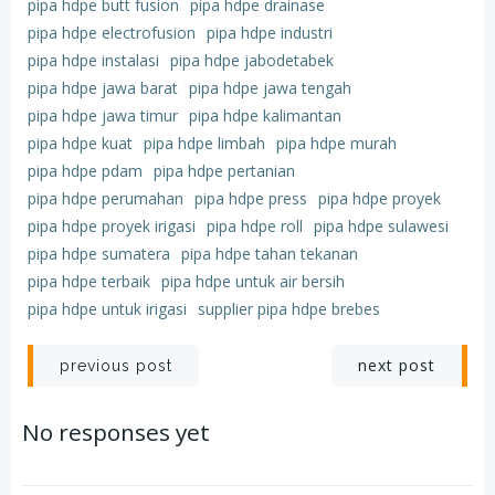
pipa hdpe butt fusion
pipa hdpe drainase
pipa hdpe electrofusion
pipa hdpe industri
pipa hdpe instalasi
pipa hdpe jabodetabek
pipa hdpe jawa barat
pipa hdpe jawa tengah
pipa hdpe jawa timur
pipa hdpe kalimantan
pipa hdpe kuat
pipa hdpe limbah
pipa hdpe murah
pipa hdpe pdam
pipa hdpe pertanian
pipa hdpe perumahan
pipa hdpe press
pipa hdpe proyek
pipa hdpe proyek irigasi
pipa hdpe roll
pipa hdpe sulawesi
pipa hdpe sumatera
pipa hdpe tahan tekanan
pipa hdpe terbaik
pipa hdpe untuk air bersih
pipa hdpe untuk irigasi
supplier pipa hdpe brebes
Post
Post
next post
previous post
navigation
navigation
No responses yet