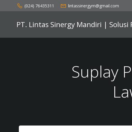
Skip
(024) 76435311
lintassinergym@gmail.com
to
content
PT. Lintas Sinergy Mandiri | Solusi
Suplay 
La