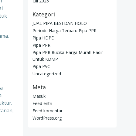
n
Juli 2026
si
Kategori
tuk
JUAL PIPA BESI DAN HOLO
Periode Harga Terbaru Pipa PPR
ama.
Pipa HDPE
Pipa PPR
Pipa PPR Rucika Harga Murah Hadir
Untuk KDMP
Pipa PVC
Uncategorized
Meta
na
a
Masuk
uktur.
Feed entri
kanan,
Feed komentar
WordPress.org