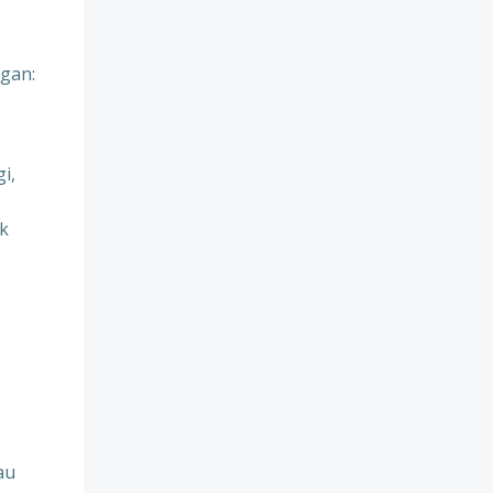
gan:
i,
uk
au