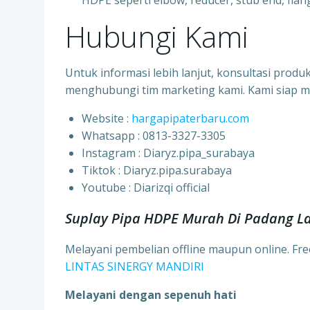
HDPE seperti elbow, reducer, stub end, flang
Hubungi Kami
Untuk informasi lebih lanjut, konsultasi prod
menghubungi tim marketing kami. Kami siap 
Website :
hargapipaterbaru.com
Whatsapp : 0813-3327-3305
⁠Instagram : Diaryz.pipa_surabaya
⁠Tiktok : Diaryz.pipa.surabaya
⁠Youtube : Diarizqi official
Suplay Pipa HDPE Murah Di Padang L
Melayani pembelian offline maupun online. Fr
LINTAS SINERGY MANDIRI
Melayani dengan sepenuh hati