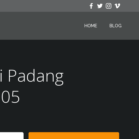
HOME
BLOG
i Padang
305
Search