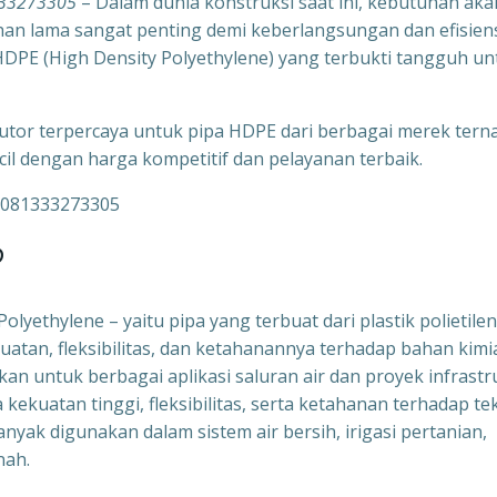
333273305
– Dalam dunia konstruksi saat ini, kebutuhan aka
tahan lama sangat penting demi keberlangsungan dan efisien
a HDPE (High Density Polyethylene) yang terbukti tangguh un
ibutor terpercaya untuk pipa HDPE dari berbagai merek tern
il dengan harga kompetitif dan pelayanan terbaik.
?
lyethylene – yaitu pipa yang terbuat dari plastik polietile
ekuatan, fleksibilitas, dan ketahanannya terhadap bahan kimi
n untuk berbagai aplikasi saluran air dan proyek infrastr
kekuatan tinggi, fleksibilitas, serta ketahanan terhadap te
banyak digunakan dalam sistem air bersih, irigasi pertanian,
nah.