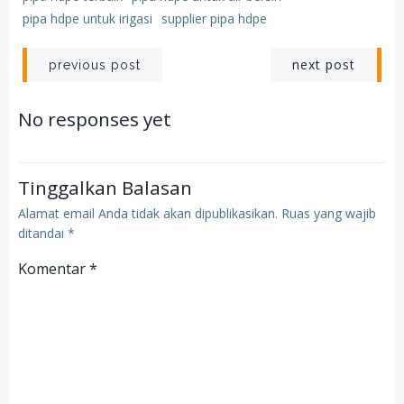
pipa hdpe untuk irigasi
supplier pipa hdpe
Post
Post
next post
previous post
navigation
navigation
No responses yet
Tinggalkan Balasan
Alamat email Anda tidak akan dipublikasikan.
Ruas yang wajib
ditandai
*
Komentar
*