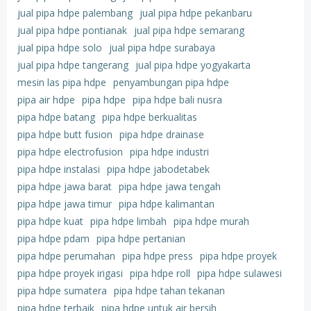
jual pipa hdpe palembang
jual pipa hdpe pekanbaru
jual pipa hdpe pontianak
jual pipa hdpe semarang
jual pipa hdpe solo
jual pipa hdpe surabaya
jual pipa hdpe tangerang
jual pipa hdpe yogyakarta
mesin las pipa hdpe
penyambungan pipa hdpe
pipa air hdpe
pipa hdpe
pipa hdpe bali nusra
pipa hdpe batang
pipa hdpe berkualitas
pipa hdpe butt fusion
pipa hdpe drainase
pipa hdpe electrofusion
pipa hdpe industri
pipa hdpe instalasi
pipa hdpe jabodetabek
pipa hdpe jawa barat
pipa hdpe jawa tengah
pipa hdpe jawa timur
pipa hdpe kalimantan
pipa hdpe kuat
pipa hdpe limbah
pipa hdpe murah
pipa hdpe pdam
pipa hdpe pertanian
pipa hdpe perumahan
pipa hdpe press
pipa hdpe proyek
pipa hdpe proyek irigasi
pipa hdpe roll
pipa hdpe sulawesi
pipa hdpe sumatera
pipa hdpe tahan tekanan
pipa hdpe terbaik
pipa hdpe untuk air bersih