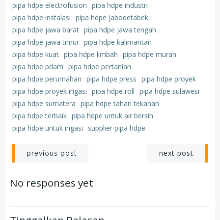
pipa hdpe electrofusion
pipa hdpe industri
pipa hdpe instalasi
pipa hdpe jabodetabek
pipa hdpe jawa barat
pipa hdpe jawa tengah
pipa hdpe jawa timur
pipa hdpe kalimantan
pipa hdpe kuat
pipa hdpe limbah
pipa hdpe murah
pipa hdpe pdam
pipa hdpe pertanian
pipa hdpe perumahan
pipa hdpe press
pipa hdpe proyek
pipa hdpe proyek irigasi
pipa hdpe roll
pipa hdpe sulawesi
pipa hdpe sumatera
pipa hdpe tahan tekanan
pipa hdpe terbaik
pipa hdpe untuk air bersih
pipa hdpe untuk irigasi
supplier pipa hdpe
Post
Post
next post
previous post
navigation
navigation
No responses yet