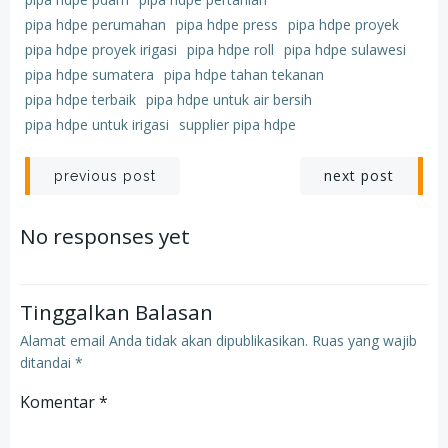
pipa hdpe perumahan
pipa hdpe press
pipa hdpe proyek
pipa hdpe proyek irigasi
pipa hdpe roll
pipa hdpe sulawesi
pipa hdpe sumatera
pipa hdpe tahan tekanan
pipa hdpe terbaik
pipa hdpe untuk air bersih
pipa hdpe untuk irigasi
supplier pipa hdpe
Post
Post
next post
previous post
navigation
navigation
No responses yet
Tinggalkan Balasan
Alamat email Anda tidak akan dipublikasikan.
Ruas yang wajib
ditandai
*
Komentar
*