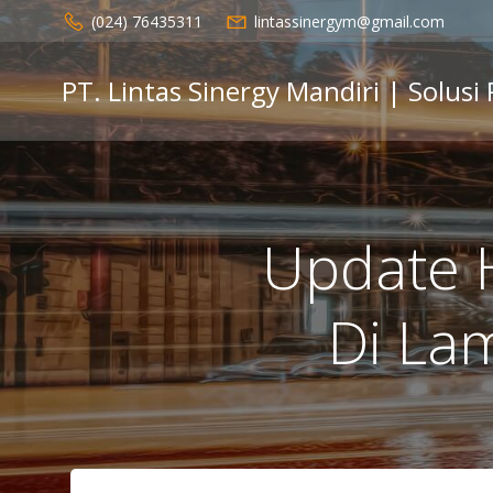
Skip
(024) 76435311
lintassinergym@gmail.com
to
content
PT. Lintas Sinergy Mandiri | Solusi
Update 
Di La