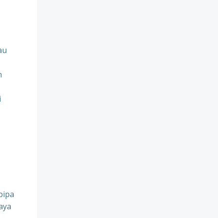
au
n
i
pipa
aya