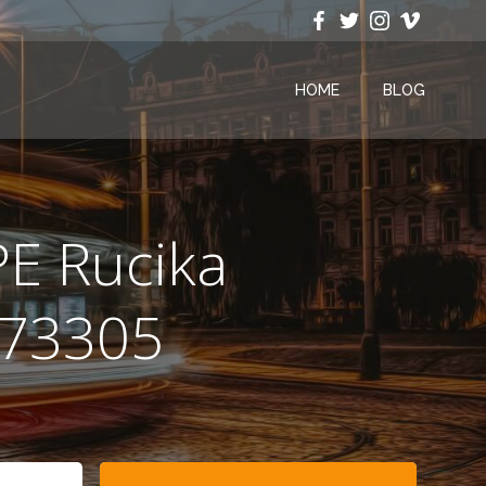
HOME
BLOG
E Rucika
273305
Search