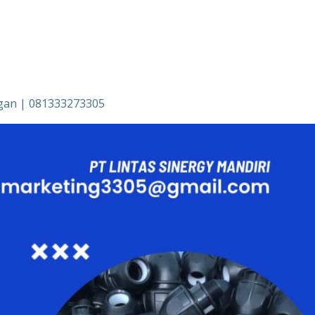
gan | 081333273305