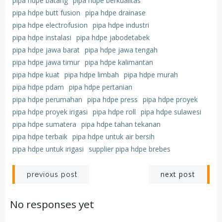
pipa hdpe batang
pipa hdpe berkualitas
pipa hdpe butt fusion
pipa hdpe drainase
pipa hdpe electrofusion
pipa hdpe industri
pipa hdpe instalasi
pipa hdpe jabodetabek
pipa hdpe jawa barat
pipa hdpe jawa tengah
pipa hdpe jawa timur
pipa hdpe kalimantan
pipa hdpe kuat
pipa hdpe limbah
pipa hdpe murah
pipa hdpe pdam
pipa hdpe pertanian
pipa hdpe perumahan
pipa hdpe press
pipa hdpe proyek
pipa hdpe proyek irigasi
pipa hdpe roll
pipa hdpe sulawesi
pipa hdpe sumatera
pipa hdpe tahan tekanan
pipa hdpe terbaik
pipa hdpe untuk air bersih
pipa hdpe untuk irigasi
supplier pipa hdpe brebes
Post
Post
next post
previous post
navigation
navigation
No responses yet