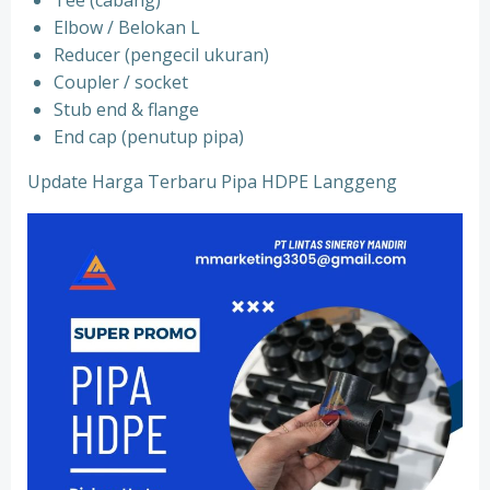
Tee (cabang)
Elbow / Belokan L
Reducer (pengecil ukuran)
Coupler / socket
Stub end & flange
End cap (penutup pipa)
Update Harga Terbaru Pipa HDPE Langgeng