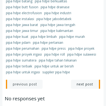
pipa hdpe batang
pipa hdpe berkualitas
pipa hdpe butt fusion
pipa hdpe drainase
pipa hdpe electrofusion
pipa hdpe industri
pipa hdpe instalasi
pipa hdpe jabodetabek
pipa hdpe jawa barat
pipa hdpe jawa tengah
pipa hdpe jawa timur
pipa hdpe kalimantan
pipa hdpe kuat
pipa hdpe limbah
pipa hdpe murah
pipa hdpe pdam
pipa hdpe pertanian
pipa hdpe perumahan
pipa hdpe press
pipa hdpe proyek
pipa hdpe proyek irigasi
pipa hdpe roll
pipa hdpe sulawesi
pipa hdpe sumatera
pipa hdpe tahan tekanan
pipa hdpe terbaik
pipa hdpe untuk air bersih
pipa hdpe untuk irigasi
supplier pipa hdpe
Post
Post
next post
previous post
navigation
navigation
No responses yet