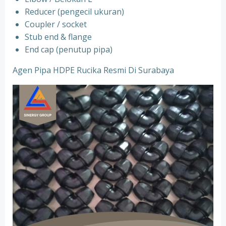
Reducer (pengecil ukuran)
Coupler / socket
Stub end & flange
End cap (penutup pipa)
Agen Pipa HDPE Rucika Resmi Di Surabaya