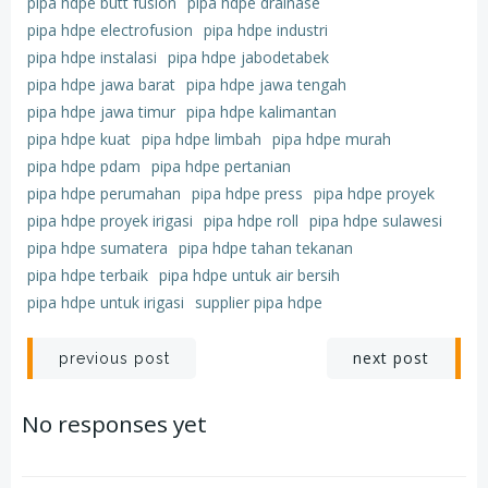
pipa hdpe butt fusion
pipa hdpe drainase
pipa hdpe electrofusion
pipa hdpe industri
pipa hdpe instalasi
pipa hdpe jabodetabek
pipa hdpe jawa barat
pipa hdpe jawa tengah
pipa hdpe jawa timur
pipa hdpe kalimantan
pipa hdpe kuat
pipa hdpe limbah
pipa hdpe murah
pipa hdpe pdam
pipa hdpe pertanian
pipa hdpe perumahan
pipa hdpe press
pipa hdpe proyek
pipa hdpe proyek irigasi
pipa hdpe roll
pipa hdpe sulawesi
pipa hdpe sumatera
pipa hdpe tahan tekanan
pipa hdpe terbaik
pipa hdpe untuk air bersih
pipa hdpe untuk irigasi
supplier pipa hdpe
Post
Post
next post
previous post
navigation
navigation
No responses yet