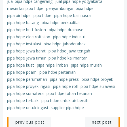
jual pipa hdpe tangerang
jual pipa hdpe yogyakarta
mesin las pipa hdpe
penyambungan pipa hdpe
pipa air hdpe
pipa hdpe
pipa hdpe bali nusra
pipa hdpe batang
pipa hdpe berkualitas
pipa hdpe butt fusion
pipa hdpe drainase
pipa hdpe electrofusion
pipa hdpe industri
pipa hdpe instalasi
pipa hdpe jabodetabek
pipa hdpe jawa barat
pipa hdpe jawa tengah
pipa hdpe jawa timur
pipa hdpe kalimantan
pipa hdpe kuat
pipa hdpe limbah
pipa hdpe murah
pipa hdpe pdam
pipa hdpe pertanian
pipa hdpe perumahan
pipa hdpe press
pipa hdpe proyek
pipa hdpe proyek irigasi
pipa hdpe roll
pipa hdpe sulawesi
pipa hdpe sumatera
pipa hdpe tahan tekanan
pipa hdpe terbaik
pipa hdpe untuk air bersih
pipa hdpe untuk irigasi
supplier pipa hdpe
Post
Post
next post
previous post