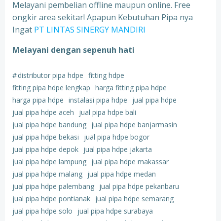
Melayani pembelian offline maupun online. Free
ongkir area sekitar! Apapun Kebutuhan Pipa nya
Ingat
PT LINTAS SINERGY MANDIRI
Melayani dengan sepenuh hati
#
distributor pipa hdpe
fitting hdpe
fitting pipa hdpe lengkap
harga fitting pipa hdpe
harga pipa hdpe
instalasi pipa hdpe
jual pipa hdpe
jual pipa hdpe aceh
jual pipa hdpe bali
jual pipa hdpe bandung
jual pipa hdpe banjarmasin
jual pipa hdpe bekasi
jual pipa hdpe bogor
jual pipa hdpe depok
jual pipa hdpe jakarta
jual pipa hdpe lampung
jual pipa hdpe makassar
jual pipa hdpe malang
jual pipa hdpe medan
jual pipa hdpe palembang
jual pipa hdpe pekanbaru
jual pipa hdpe pontianak
jual pipa hdpe semarang
jual pipa hdpe solo
jual pipa hdpe surabaya