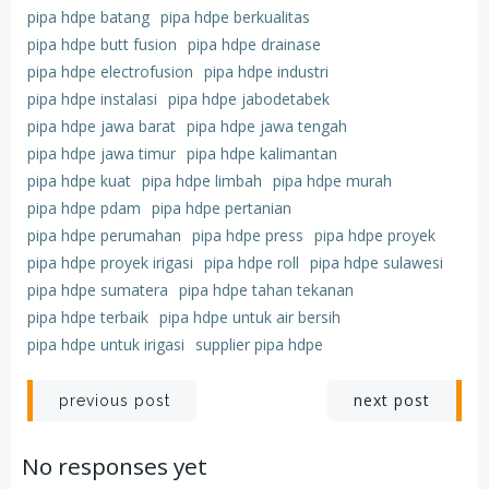
pipa hdpe batang
pipa hdpe berkualitas
pipa hdpe butt fusion
pipa hdpe drainase
pipa hdpe electrofusion
pipa hdpe industri
pipa hdpe instalasi
pipa hdpe jabodetabek
pipa hdpe jawa barat
pipa hdpe jawa tengah
pipa hdpe jawa timur
pipa hdpe kalimantan
pipa hdpe kuat
pipa hdpe limbah
pipa hdpe murah
pipa hdpe pdam
pipa hdpe pertanian
pipa hdpe perumahan
pipa hdpe press
pipa hdpe proyek
pipa hdpe proyek irigasi
pipa hdpe roll
pipa hdpe sulawesi
pipa hdpe sumatera
pipa hdpe tahan tekanan
pipa hdpe terbaik
pipa hdpe untuk air bersih
pipa hdpe untuk irigasi
supplier pipa hdpe
Post
Post
next post
previous post
navigation
navigation
No responses yet