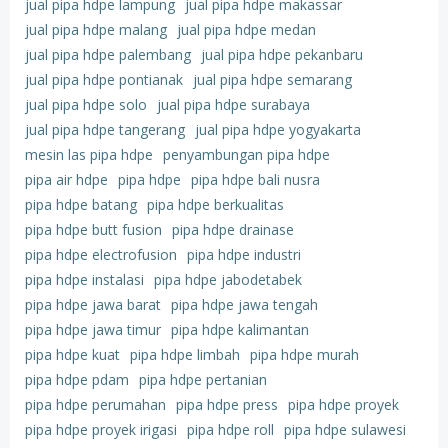
jual pipa hdpe lampung
jual pipa hdpe makassar
jual pipa hdpe malang
jual pipa hdpe medan
jual pipa hdpe palembang
jual pipa hdpe pekanbaru
jual pipa hdpe pontianak
jual pipa hdpe semarang
jual pipa hdpe solo
jual pipa hdpe surabaya
jual pipa hdpe tangerang
jual pipa hdpe yogyakarta
mesin las pipa hdpe
penyambungan pipa hdpe
pipa air hdpe
pipa hdpe
pipa hdpe bali nusra
pipa hdpe batang
pipa hdpe berkualitas
pipa hdpe butt fusion
pipa hdpe drainase
pipa hdpe electrofusion
pipa hdpe industri
pipa hdpe instalasi
pipa hdpe jabodetabek
pipa hdpe jawa barat
pipa hdpe jawa tengah
pipa hdpe jawa timur
pipa hdpe kalimantan
pipa hdpe kuat
pipa hdpe limbah
pipa hdpe murah
pipa hdpe pdam
pipa hdpe pertanian
pipa hdpe perumahan
pipa hdpe press
pipa hdpe proyek
pipa hdpe proyek irigasi
pipa hdpe roll
pipa hdpe sulawesi