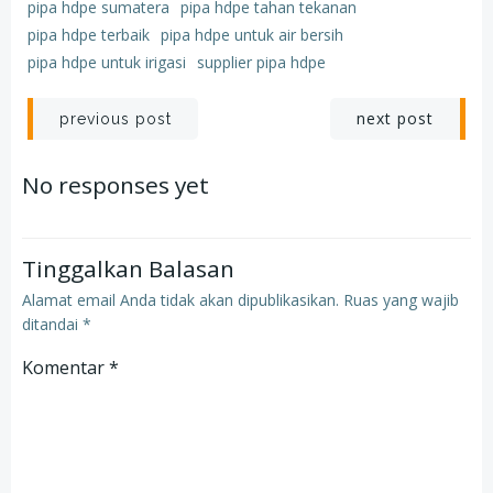
pipa hdpe sumatera
pipa hdpe tahan tekanan
pipa hdpe terbaik
pipa hdpe untuk air bersih
pipa hdpe untuk irigasi
supplier pipa hdpe
Post
Post
next post
previous post
navigation
navigation
No responses yet
Tinggalkan Balasan
Alamat email Anda tidak akan dipublikasikan.
Ruas yang wajib
ditandai
*
Komentar
*