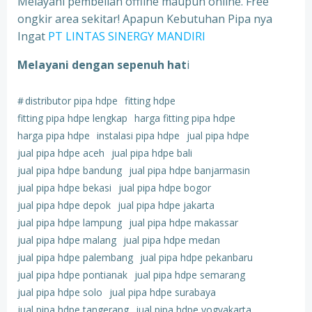
Melayani pembelian offline maupun online. Free
ongkir area sekitar! Apapun Kebutuhan Pipa nya
Ingat
PT LINTAS SINERGY MANDIRI
Melayani dengan sepenuh hat
i
#
distributor pipa hdpe
fitting hdpe
fitting pipa hdpe lengkap
harga fitting pipa hdpe
harga pipa hdpe
instalasi pipa hdpe
jual pipa hdpe
jual pipa hdpe aceh
jual pipa hdpe bali
jual pipa hdpe bandung
jual pipa hdpe banjarmasin
jual pipa hdpe bekasi
jual pipa hdpe bogor
jual pipa hdpe depok
jual pipa hdpe jakarta
jual pipa hdpe lampung
jual pipa hdpe makassar
jual pipa hdpe malang
jual pipa hdpe medan
jual pipa hdpe palembang
jual pipa hdpe pekanbaru
jual pipa hdpe pontianak
jual pipa hdpe semarang
jual pipa hdpe solo
jual pipa hdpe surabaya
jual pipa hdpe tangerang
jual pipa hdpe yogyakarta