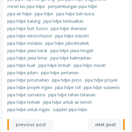
mesin las pipa hdpe
penyambungan pipa hdpe
pipa air hdpe
pipa hdpe
pipa hdpe bali nusra
pipa hdpe batang
pipa hdpe berkualitas
pipa hdpe butt fusion
pipa hdpe drainase
pipa hdpe electrofusion
pipa hdpe industri
pipa hdpe instalasi
pipa hdpe jabodetabek
pipa hdpe jawa barat
pipa hdpe jawa tengah
pipa hdpe jawa timur
pipa hdpe kalimantan
pipa hdpe kuat
pipa hdpe limbah
pipa hdpe murah
pipa hdpe pdam
pipa hdpe pertanian
pipa hdpe perumahan
pipa hdpe press
pipa hdpe proyek
pipa hdpe proyek irigasi
pipa hdpe roll
pipa hdpe sulawesi
pipa hdpe sumatera
pipa hdpe tahan tekanan
pipa hdpe terbaik
pipa hdpe untuk air bersih
pipa hdpe untuk irigasi
supplier pipa hdpe
Post
Post
next post
previous post