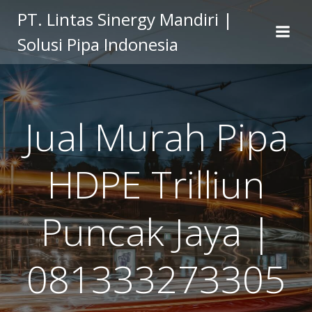
Skip
PT. Lintas Sinergy Mandiri |
to
Solusi Pipa Indonesia
content
Jual Murah Pipa
HDPE Trilliun
Puncak Jaya |
081333273305