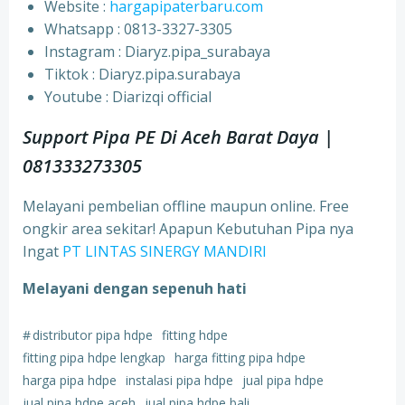
Website :
hargapipaterbaru.com
Whatsapp : 0813-3327-3305
⁠Instagram : Diaryz.pipa_surabaya
⁠Tiktok : Diaryz.pipa.surabaya
⁠Youtube : Diarizqi official
Support Pipa PE Di Aceh Barat Daya |
081333273305
Melayani pembelian offline maupun online. Free
ongkir area sekitar! Apapun Kebutuhan Pipa nya
Ingat
PT LINTAS SINERGY MANDIRI
Melayani dengan sepenuh hati
#
distributor pipa hdpe
fitting hdpe
fitting pipa hdpe lengkap
harga fitting pipa hdpe
harga pipa hdpe
instalasi pipa hdpe
jual pipa hdpe
jual pipa hdpe aceh
jual pipa hdpe bali