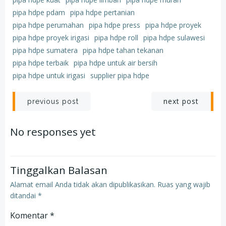
pipa hdpe pdam
pipa hdpe pertanian
pipa hdpe perumahan
pipa hdpe press
pipa hdpe proyek
pipa hdpe proyek irigasi
pipa hdpe roll
pipa hdpe sulawesi
pipa hdpe sumatera
pipa hdpe tahan tekanan
pipa hdpe terbaik
pipa hdpe untuk air bersih
pipa hdpe untuk irigasi
supplier pipa hdpe
Post
Post
next post
previous post
navigation
navigation
No responses yet
Tinggalkan Balasan
Alamat email Anda tidak akan dipublikasikan.
Ruas yang wajib
ditandai
*
Komentar
*