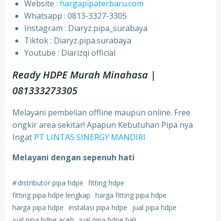
Website :
hargapipaterbaru.com
Whatsapp : 0813-3327-3305
⁠Instagram : Diaryz.pipa_surabaya
⁠Tiktok : Diaryz.pipa.surabaya
⁠Youtube : Diarizqi official
Ready HDPE Murah Minahasa |
081333273305
Melayani pembelian offline maupun online. Free
ongkir area sekitar! Apapun Kebutuhan Pipa nya
Ingat
PT LINTAS SINERGY MANDIRI
Melayani dengan sepenuh hati
#
distributor pipa hdpe
fitting hdpe
fitting pipa hdpe lengkap
harga fitting pipa hdpe
harga pipa hdpe
instalasi pipa hdpe
jual pipa hdpe
jual pipa hdpe aceh
jual pipa hdpe bali