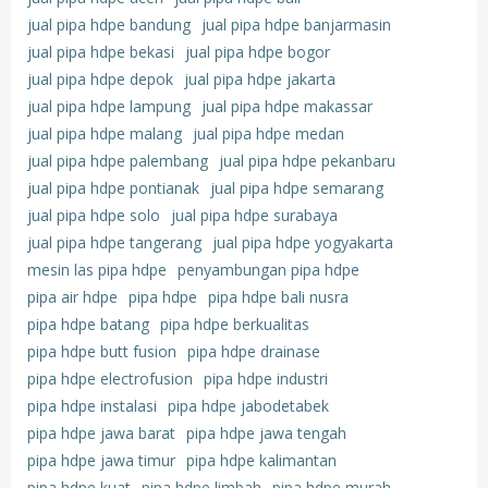
jual pipa hdpe bandung
jual pipa hdpe banjarmasin
jual pipa hdpe bekasi
jual pipa hdpe bogor
jual pipa hdpe depok
jual pipa hdpe jakarta
jual pipa hdpe lampung
jual pipa hdpe makassar
jual pipa hdpe malang
jual pipa hdpe medan
jual pipa hdpe palembang
jual pipa hdpe pekanbaru
jual pipa hdpe pontianak
jual pipa hdpe semarang
jual pipa hdpe solo
jual pipa hdpe surabaya
jual pipa hdpe tangerang
jual pipa hdpe yogyakarta
mesin las pipa hdpe
penyambungan pipa hdpe
pipa air hdpe
pipa hdpe
pipa hdpe bali nusra
pipa hdpe batang
pipa hdpe berkualitas
pipa hdpe butt fusion
pipa hdpe drainase
pipa hdpe electrofusion
pipa hdpe industri
pipa hdpe instalasi
pipa hdpe jabodetabek
pipa hdpe jawa barat
pipa hdpe jawa tengah
pipa hdpe jawa timur
pipa hdpe kalimantan
pipa hdpe kuat
pipa hdpe limbah
pipa hdpe murah