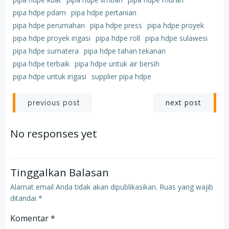
pipa hdpe pdam
pipa hdpe pertanian
pipa hdpe perumahan
pipa hdpe press
pipa hdpe proyek
pipa hdpe proyek irigasi
pipa hdpe roll
pipa hdpe sulawesi
pipa hdpe sumatera
pipa hdpe tahan tekanan
pipa hdpe terbaik
pipa hdpe untuk air bersih
pipa hdpe untuk irigasi
supplier pipa hdpe
Post
Post
next post
previous post
navigation
navigation
No responses yet
Tinggalkan Balasan
Alamat email Anda tidak akan dipublikasikan.
Ruas yang wajib
ditandai
*
Komentar
*